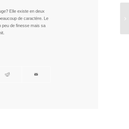
uge? Elle existe en deux
e beaucoup de caractère. Le
Se
n peu de finesse mais sa
it.