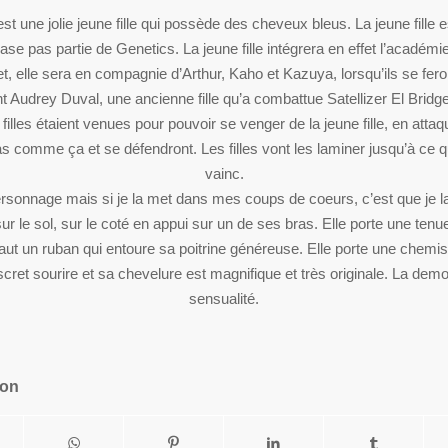
st une jolie jeune fille qui possède des cheveux bleus. La jeune fille
 base pas partie de Genetics. La jeune fille intégrera en effet l’académi
et, elle sera en compagnie d’Arthur, Kaho et Kazuya, lorsqu’ils se feron
t Audrey Duval, une ancienne fille qu’a combattue Satellizer El Bridget
ois filles étaient venues pour pouvoir se venger de la jeune fille, en att
as comme ça et se défendront. Les filles vont les laminer jusqu’à ce 
vainc.
rsonnage mais si je la met dans mes coups de coeurs, c’est que je la
ur le sol, sur le coté en appui sur un de ses bras. Elle porte une ten
haut un ruban qui entoure sa poitrine généreuse. Elle porte une chemi
cret sourire et sa chevelure est magnifique et très originale. La de
sensualité.
ion