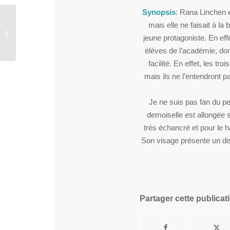
Synopsis
: Rana Linchen e
mais elle ne faisait à la
Hatsune Miku
jeune protagoniste. En eff
élèves de l’académie, don
facilité. En effet, les tr
mais ils ne l’entendront p
Je ne suis pas fan du pe
demoiselle est allongée s
très échancré et pour le 
Son visage présente un dis
Partager cette publicat